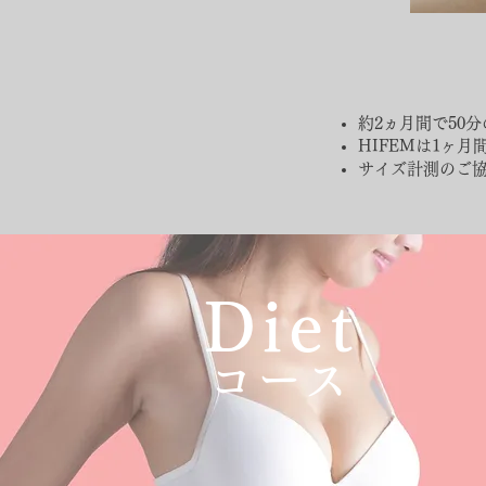
約2ヵ月間で50
HIFEMは1ヶ
​サイズ計測のご
Diet
コース