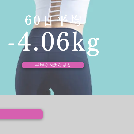
60日平均
-4.06kg
平均の内訳を見る
約