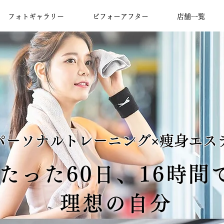
フォトギャラリー
ビフォーアフター
店舗一覧
パーソナルトレーニング×痩身エス
たった60日、16時間
​理想の自分