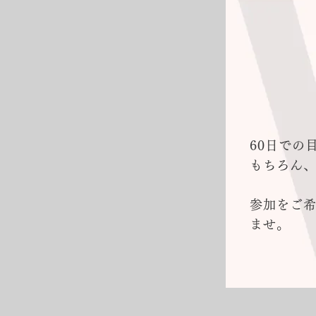
60日での
もちろん
参加をご
ませ。