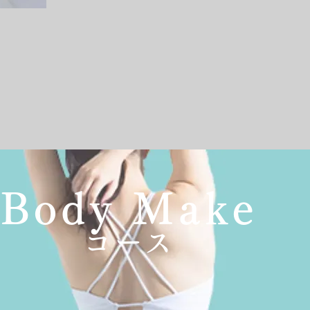
Body Make
​コース