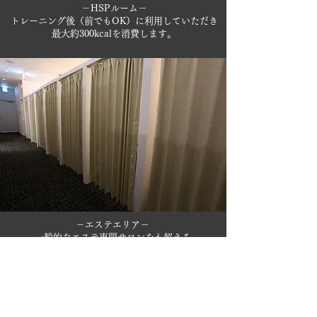
－HSPルーム－
トレーニング後（前でもOK）に利用していただき
最大約300kcalを消費します。
－エステエリア－
一般的なエステ専門サロンをも超える
最新鋭のマシンを取り揃えております。