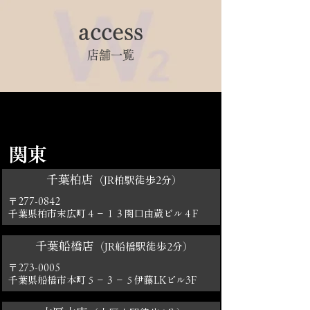
access
店舗一覧
関東
千葉柏店
（JR柏駅徒歩2分）
〒277-0842
千葉県柏市末広町４－１３関口由蔵ビル４F
千葉船橋店
（JR船橋駅徒歩2分）
〒273-0005
千葉県船橋市本町５－３－５伊藤LKビル3
F