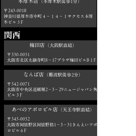
本厚木店
（本厚木駅徒歩1分）
〒243-0018
神奈川県厚木市中町４－１４－１
サクセス本厚
木ビル５F
関西
梅田店
（大阪駅直結）
〒530-0051
大阪市北区太融寺町8－17プラザ梅田ビルB１F
なんば店
（難波駅徒歩2分）
〒542-0071
大阪市中央区道頓堀2－3－29ニュージャパン角
ビル３F
あべのアポロビル店
（天王寺駅直結）
〒545-0052
大阪市阿倍野区阿倍野筋1－5－31きんえいアポ
ロビル６F