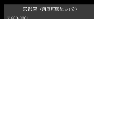
京都店
（河原町駅徒歩1分）
〒600-8001
京都市下京区西木屋町通四条上る真町97京都イ
マージアムビル８F
九州
博多店
（博多駅徒歩3分）
〒812-0013
福岡県福岡市博多区博多駅東2-2-13博多駅前ビ
ル4階
無料体験・カウンセリング
今すぐ簡単WEB予約
TOPページに戻る